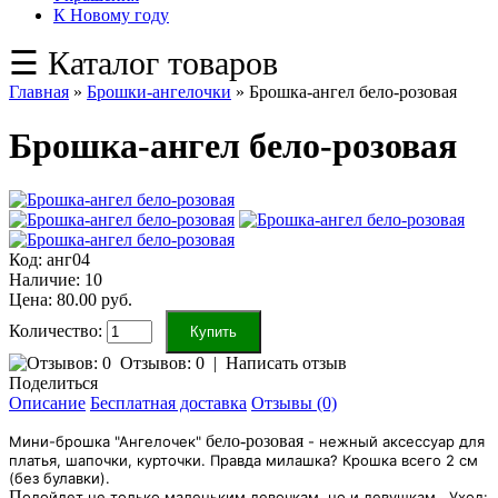
К Новому году
☰ Каталог товаров
Главная
»
Брошки-ангелочки
»
Брошка-ангел бело-розовая
Брошка-ангел бело-розовая
Код:
анг04
Наличие:
10
Цена: 80.00 руб.
Количество:
Отзывов: 0
|
Написать отзыв
Поделиться
Описание
Бесплатная доставка
Отзывы (0)
бело-розовая
Мини-брошка "Ангелочек"
- нежный аксессуар для
платья, шапочки, курточки. Правда милашка? Крошка всего 2 см
(без булавки).
П
одойдет не только маленьким девочкам, но и девушкам.
Уход: