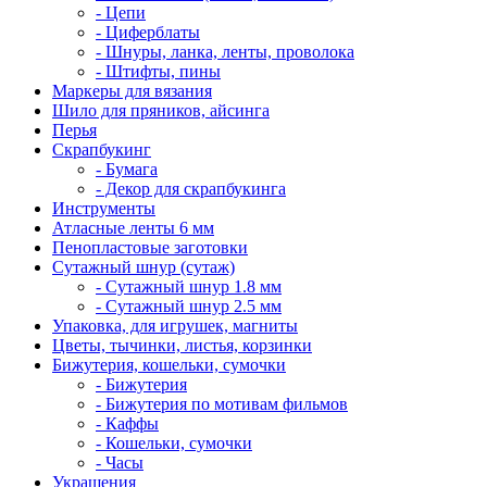
- Цепи
- Циферблаты
- Шнуры, ланка, ленты, проволока
- Штифты, пины
Маркеры для вязания
Шило для пряников, айсинга
Перья
Скрапбукинг
- Бумага
- Декор для скрапбукинга
Инструменты
Атласные ленты 6 мм
Пенопластовые заготовки
Сутажный шнур (сутаж)
- Сутажный шнур 1.8 мм
- Сутажный шнур 2.5 мм
Упаковка, для игрушек, магниты
Цветы, тычинки, листья, корзинки
Бижутерия, кошельки, сумочки
- Бижутерия
- Бижутерия по мотивам фильмов
- Каффы
- Кошельки, сумочки
- Часы
Украшения