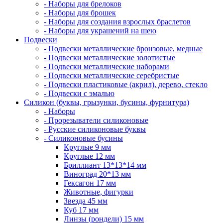
- Наборы для брелоков
- Наборы для брошек
- Наборы для создания взрослых браслетов
- Наборы для украшений на шею
Подвески
- Подвески металлические бронзовые, медные
- Подвески металлические золотистые
- Подвески металлические наборами
- Подвески металлические серебристые
- Подвески пластиковые (акрил), дерево, стекло
- Подвески с эмалью
Силикон (буквы, грызунки, бусины, фурнитура)
- Наборы
- Прорезыватели силиконовые
- Русские силиконовые буквы
- Силиконовые бусины
Круглые 9 мм
Круглые 12 мм
Бриллиант 13*13*14 мм
Виноград 20*13 мм
Гексагон 17 мм
Животные, фигурки
Звезда 45 мм
Куб 17 мм
Линзы (рондели) 15 мм