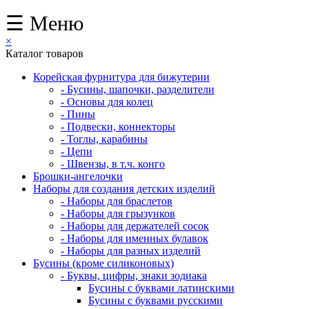
☰ Меню
×
Каталог товаров
Корейская фурнитура для бижутерии
- Бусины, шапочки, разделители
- Основы для колец
- Пины
- Подвески, коннекторы
- Тоглы, карабины
- Цепи
- Швензы, в т.ч. конго
Брошки-ангелочки
Наборы для создания детских изделий
- Наборы для браслетов
- Наборы для грызунков
- Наборы для держателей сосок
- Наборы для именных булавок
- Наборы для разных изделий
Бусины (кроме силиконовых)
- Буквы, цифры, знаки зодиака
Бусины с буквами латинскими
Бусины с буквами русскими