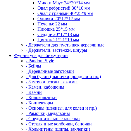
Микки Маус 24*20*14 мм
Овал ребристый 30*10 мм
Овал с гранями 40*25*9 мм
Оливки 20*17*17 мм
Печенье 22 мм
Плюшка 25*15 мм
Сердце 20*17*13 мм
Цветок 21*21*19 мм
- Держатели для пустышек деревянные
- Держатели, застежки, шнуры
Фурнитура для бижутерии
- Pandora Style
- Бейлы
- Деревянные заготовки
- Для бусин (шапочки, рондели и пр.)
- Замочки, тоглы, зажимы
- Камеи, кабошоны
- Камни
- Колокольчики
- Коннекторы
- Основы (швензы, для колец и пр.)
- Рамочки, медальоны
- Соединительные колечки
- Стеклянные колбочки, баночки
- Хольнитены (шипы, заклепки)