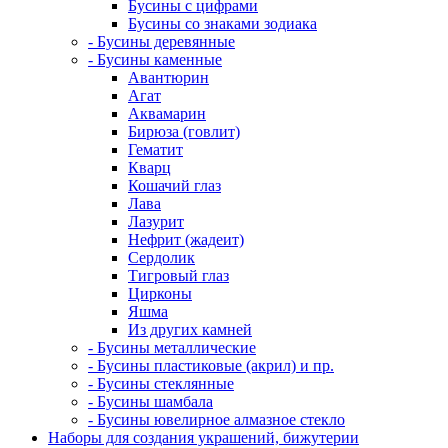
Бусины с цифрами
Бусины со знаками зодиака
- Бусины деревянные
- Бусины каменные
Авантюрин
Агат
Аквамарин
Бирюза (говлит)
Гематит
Кварц
Кошачий глаз
Лава
Лазурит
Нефрит (жадеит)
Сердолик
Тигровый глаз
Цирконы
Яшма
Из других камней
- Бусины металлические
- Бусины пластиковые (акрил) и пр.
- Бусины стеклянные
- Бусины шамбала
- Бусины ювелирное алмазное стекло
Наборы для создания украшений, бижутерии