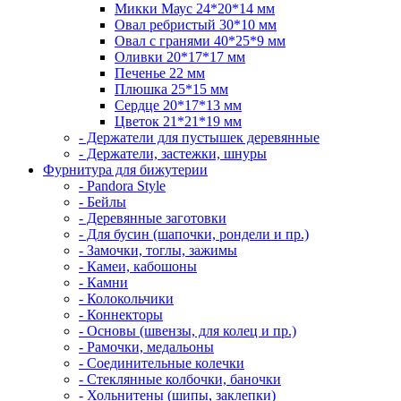
Микки Маус 24*20*14 мм
Овал ребристый 30*10 мм
Овал с гранями 40*25*9 мм
Оливки 20*17*17 мм
Печенье 22 мм
Плюшка 25*15 мм
Сердце 20*17*13 мм
Цветок 21*21*19 мм
- Держатели для пустышек деревянные
- Держатели, застежки, шнуры
Фурнитура для бижутерии
- Pandora Style
- Бейлы
- Деревянные заготовки
- Для бусин (шапочки, рондели и пр.)
- Замочки, тоглы, зажимы
- Камеи, кабошоны
- Камни
- Колокольчики
- Коннекторы
- Основы (швензы, для колец и пр.)
- Рамочки, медальоны
- Соединительные колечки
- Стеклянные колбочки, баночки
- Хольнитены (шипы, заклепки)