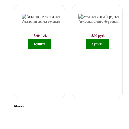
Атласная лента зеленая
Атласная лента бордовая
5.00 руб.
5.00 руб.
Метки:
САМА-Я. Все права защищены. 2013-2022
ИП Муртазина Фая Рустэмовна, ИНН: 165604689601