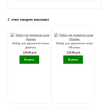
айсинга
Перья
Скрапбукинг
С этим товаром покупают
Инструменты
Атласные
ленты
Набор для держателя соски
Набор для держателя соски
6
Девочка
Облачко
мм
220.00 руб.
220.00 руб.
Пенопластовые
заготовки
Сутажный
шнур
(сутаж)
Упаковка,
для
игрушек,