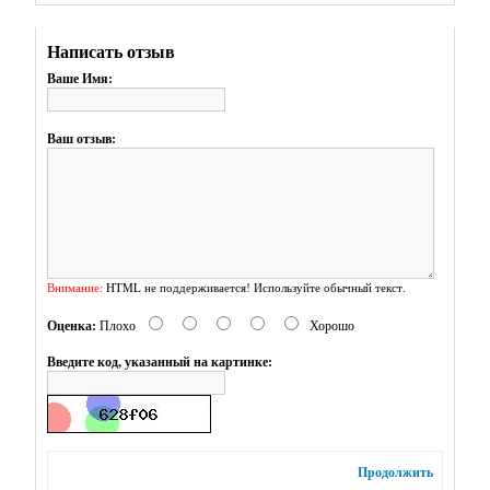
украшений,
бижутерии
Написать отзыв
Подвески
Ваше Имя:
Силикон
(буквы,
Ваш отзыв:
грызунки,
бусины,
фурнитура)
Фурнитура
для
Внимание:
HTML не поддерживается! Используйте обычный текст.
бижутерии
Оценка:
Плохо
Хорошо
Маркеры
для
Введите код, указанный на картинке:
вязания
Шило
для
пряников,
Продолжить