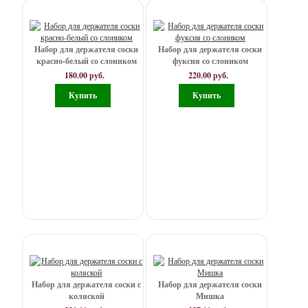
магниты
Цветы,
тычинки,
Набор для держателя соски
Набор для держателя соски
листья,
красно-белый со слоником
фуксия со слоником
корзинки
180.00 руб.
220.00 руб.
Бижутерия,
кошельки,
сумочки
Украшения
К
Новому
году
Набор для держателя соски с
Набор для держателя соски
коляской
Мишка