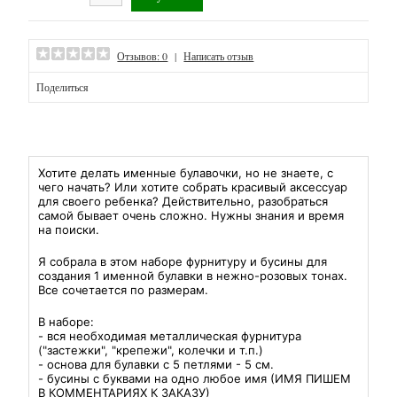
вопрос
изделий
Отзывы
-
Отзывов: 0
|
Написать отзыв
Наборы
Поделиться
для
браслетов
-
Хотите делать именные булавочки, но не знаете, с
Наборы
чего начать? Или хотите собрать красивый аксессуар
для своего ребенка? Действительно, разобраться
для
самой бывает очень сложно. Нужны знания и время
на по
иски.
грызунков
Я собрала в этом наборе фурнитуру и бусины для
-
создания 1 именной булавки в нежно-розовых тонах.
Все сочетается по размерам.
Наборы
для
В наборе:
- вся необходимая металлическая фурнитура
держателей
("застежки", "крепежи", колечки и т.п.)
- основа для булавки с 5 петлями - 5 см.
сосок
- бусины с буквами на одно любое имя
(ИМЯ ПИШЕМ
В КОММЕНТАРИЯХ К ЗАКАЗУ)