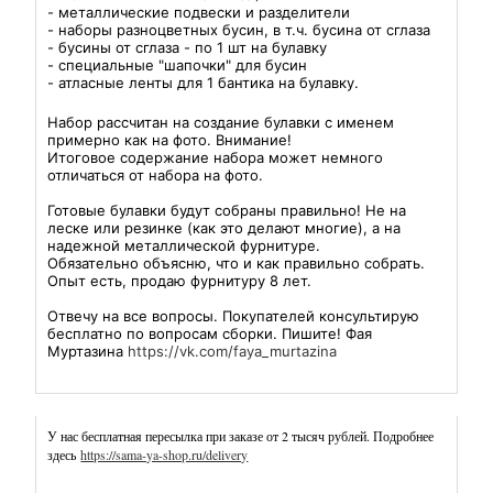
-
- металлические подвески и разделители
- наборы разноцветных бусин, в т.ч. бусина от сглаза
Наборы
- бусины от сглаза - по 1 шт на булавку
- специальные "шапочки" для бусин
для
- атласные ленты для 1 бантика на булавку.
именных
Набор рассчитан на создание булавки с именем
булавок
примерно как на фото.
Внимание!
Итоговое содержание набора может немного
отличаться от набора на фото.
-
Наборы
Готовые булавки будут собраны правильно! Не на
леске или резинке (как это делают многие), а на
для
надежной металлической фурнитуре.
Обязательно объясню, что и как правильно собрать.
разных
Опыт есть, продаю фурнитуру 8 лет.
изделий
Отвечу на все вопросы. Покупателей консультирую
бесплатно по вопросам сборки. Пишите! Фая
Бусины
Муртазина
https://vk.com/faya_murtazina
(кроме
силиконовых)
Наборы
У нас бесплатная пересылка при заказе от 2 тысяч рублей. Подробнее
для
здесь
https://sama-ya-shop.ru/delivery
создания