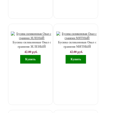
45
мм
Куб
17
мм
Бусина силиконовая Овал с
Бусина силиконовая Овал с
гранями ЗЕЛЕНЫЙ
гранями МЯТНЫЙ
Линзы
42.00 руб.
42.00 руб.
(рондели)
15
мм
Микки
Маус
24*20*14
мм
Овал