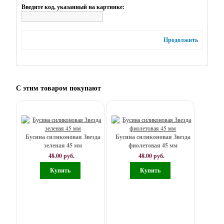
Введите код, указанный на картинке:
мм
Бриллиант
Продолжить
13*13*14
мм
Виноград
С этим товаром покупают
20*13
мм
Гексагон
Бусина силиконовая Звезда
Бусина силиконовая Звезда
17
зеленая 45 мм
фиолетовая 45 мм
48.00 руб.
48.00 руб.
мм
Животные,
фигурки
Звезда