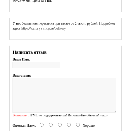
40*25*9 мм. Цена за 1 шт.
Прорезыватели
силиконовые
У нас бесплатная пересылка при заказе от 2 тысяч рублей. Подробнее
-
здесь
https://sama-ya-shop.ru/delivery
Русские
силиконовые
буквы
Написать отзыв
Ваше Имя:
-
Силиконовые
Ваш отзыв:
бусины
Круглые
9
мм
Внимание:
HTML не поддерживается! Используйте обычный текст.
Круглые
Оценка:
Плохо
Хорошо
12