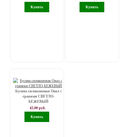
Плюшка
25*15
мм
Сердце
20*17*13
мм
Цветок
21*21*19
мм
Бусина силиконовая Овал с
-
гранями СВЕТЛО-
БЕЖЕВЫЙ
Держатели
42.00 руб.
для
пустышек
деревянные