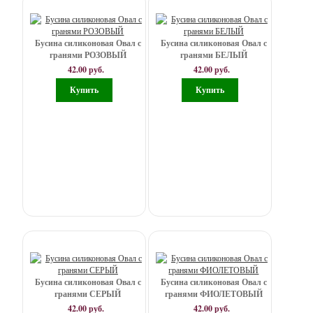
ребристый
30*10
Бусина силиконовая Овал с
Бусина силиконовая Овал с
мм
гранями РОЗОВЫЙ
гранями БЕЛЫЙ
42.00 руб.
42.00 руб.
Овал
с
гранями
40*25*9
мм
Оливки
20*17*17
мм
Печенье
22
Бусина силиконовая Овал с
Бусина силиконовая Овал с
мм
гранями СЕРЫЙ
гранями ФИОЛЕТОВЫЙ
42.00 руб.
42.00 руб.