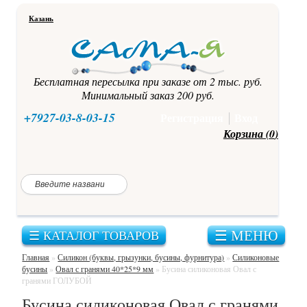
Казань
Бесплатная пересылка при заказе от 2 тыс. руб.
Минимальный заказ 200 руб.
+7927-03-8-03-15
Регистрация
Вход
Корзина (
0
)
☰ МЕНЮ
☰ КАТАЛОГ ТОВАРОВ
Главная
»
Силикон (буквы, грызунки, бусины, фурнитура)
»
Силиконовые
бусины
»
Овал с гранями 40*25*9 мм
»
Бусина силиконовая Овал с
гранями ГОЛУБОЙ
Бусина силиконовая Овал с гранями