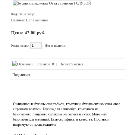
Бусины
(кроме
силиконовых)
Код:
сб10 голуб
Наличие:
Нет в наличии
Наборы
для
Цена: 42.00 руб.
создания
украшений,
Количество:
Нет в наличии
бижутерии
Подвески
Отзывов: 0
|
Написать отзыв
Силикон
Поделиться
(буквы,
грызунки,
бусины,
фурнитура)
Силиконовые бусины слингобусы, грызунки: бусина силиконовая овал
с гранями голубой. Бусина для слингобус, грызунков из
-
безопасного пищевого силикона без запаха и вкуса. Материал
Наборы
безопасен для малышей. Есть сертификаты качества. Поставки
напрямую от производителя!
-