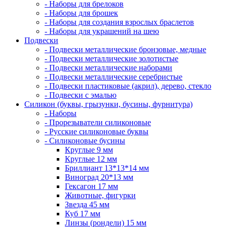
- Наборы для брелоков
- Наборы для брошек
- Наборы для создания взрослых браслетов
- Наборы для украшений на шею
Подвески
- Подвески металлические бронзовые, медные
- Подвески металлические золотистые
- Подвески металлические наборами
- Подвески металлические серебристые
- Подвески пластиковые (акрил), дерево, стекло
- Подвески с эмалью
Силикон (буквы, грызунки, бусины, фурнитура)
- Наборы
- Прорезыватели силиконовые
- Русские силиконовые буквы
- Силиконовые бусины
Круглые 9 мм
Круглые 12 мм
Бриллиант 13*13*14 мм
Виноград 20*13 мм
Гексагон 17 мм
Животные, фигурки
Звезда 45 мм
Куб 17 мм
Линзы (рондели) 15 мм