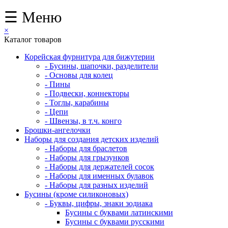
☰ Меню
×
Каталог товаров
Корейская фурнитура для бижутерии
- Бусины, шапочки, разделители
- Основы для колец
- Пины
- Подвески, коннекторы
- Тоглы, карабины
- Цепи
- Швензы, в т.ч. конго
Брошки-ангелочки
Наборы для создания детских изделий
- Наборы для браслетов
- Наборы для грызунков
- Наборы для держателей сосок
- Наборы для именных булавок
- Наборы для разных изделий
Бусины (кроме силиконовых)
- Буквы, цифры, знаки зодиака
Бусины с буквами латинскими
Бусины с буквами русскими