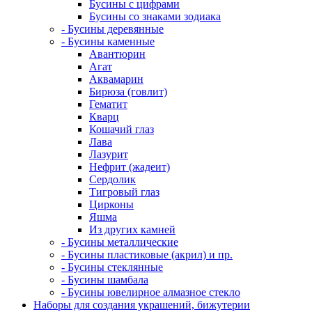
Бусины с цифрами
Бусины со знаками зодиака
- Бусины деревянные
- Бусины каменные
Авантюрин
Агат
Аквамарин
Бирюза (говлит)
Гематит
Кварц
Кошачий глаз
Лава
Лазурит
Нефрит (жадеит)
Сердолик
Тигровый глаз
Цирконы
Яшма
Из других камней
- Бусины металлические
- Бусины пластиковые (акрил) и пр.
- Бусины стеклянные
- Бусины шамбала
- Бусины ювелирное алмазное стекло
Наборы для создания украшений, бижутерии