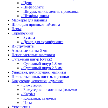
- Цепи
- Циферблаты
- Шнуры, ланка, ленты, проволока
- Штифты, пины
Маркеры для вязания
Шило для пряников, айсинга
Перья
Скрапбукинг
- Бумага
- Декор для скрапбукинга
Инструменты
Атласные ленты 6 мм
Пенопластовые заготовки
Сутажный шнур (сутаж)
- Сутажный шнур 1.8 мм
- Сутажный шнур 2.5 мм
Упаковка, для игрушек, магниты
Цветы, тычинки, листья, корзинки
Бижутерия, кошельки, сумочки
- Бижутерия
- Бижутерия по мотивам фильмов
- Каффы
- Кошельки, сумочки
- Часы
Украшения