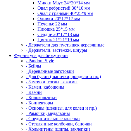
Микки Маус 24*20*14 мм
Овал ребристый 30*10 мм
Овал с гранями 40*25*9 мм
Оливки 20*17*17 мм
Печенье 22 мм
Плюшка 25*15 мм
Сердце 20*17*13 мм
Цветок 21*21*19 мм
- Держатели для пустышек деревянные
- Держатели, застежки, шнуры
Фурнитура для бижутерии
- Pandora Style
- Бейлы
- Деревянные заготовки
- Для бусин (шапочки, рондели и пр.)
- Замочки, тоглы, зажимы
- Камеи, кабошоны
- Камни
- Колокольчики
- Коннекторы
- Основы (швензы, для колец и пр.)
- Рамочки, медальоны
- Соединительные колечки
- Стеклянные колбочки, баночки
- Хольнитены (шипы, заклепки)